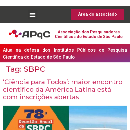
Área do associado
Associação dos Pesquisadores
Científicos do Estado de São Paulo
Atua na defesa dos Institutos Públicos de Pesquisa
Científica do Estado de São Paulo
Tag:
SBPC
‘Ciência para Todos’: maior encontro
científico da América Latina está
com inscrições abertas