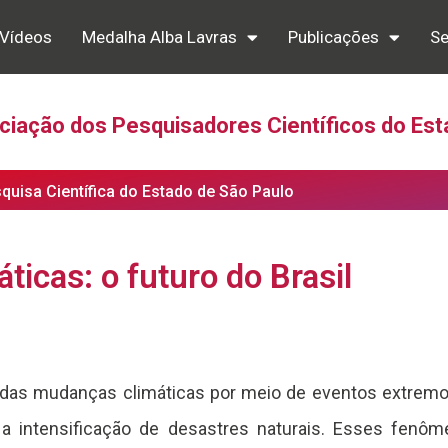
Vídeos
Medalha Alba Lavras
Publicações
Se
iação dos Pesquisadores Científicos do Est
squisa Científica do Estado de São Paulo
icas: o futuro do Brasil
os das mudanças climáticas por meio de eventos extrem
 a intensificação de desastres naturais. Esses fen