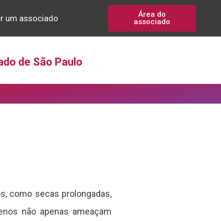
Área do
r um associado
associado
ado de São Paulo
os, como secas prolongadas,
ômenos não apenas ameaçam