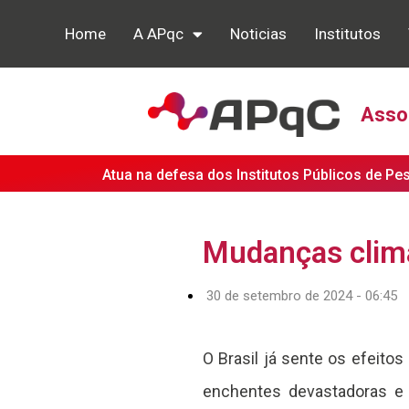
Home
A APqc
Noticias
Institutos
Assoc
Atua na defesa dos Institutos Públicos de Pe
Mudanças climát
30 de setembro de 2024 - 06:45
O Brasil já sente os efeit
enchentes devastadoras e