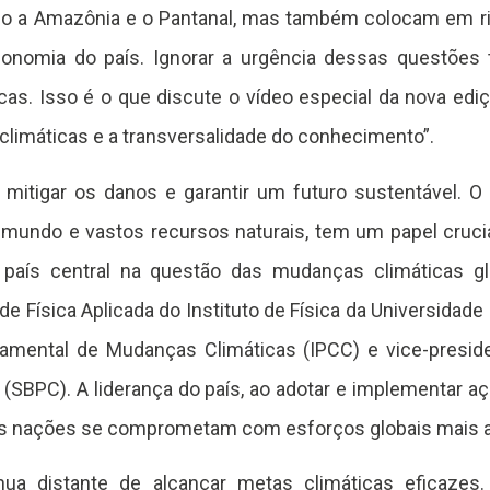
o a Amazônia e o Pantanal, mas também colocam em ri
conomia do país. Ignorar a urgência dessas questões 
as. Isso é o que discute o vídeo especial da nova edi
imáticas e a transversalidade do conhecimento”.
 mitigar os danos e garantir um futuro sustentável. O
 mundo e vastos recursos naturais, tem um papel cru
 país central na questão das mudanças climáticas glo
e Física Aplicada do Instituto de Física da Universidad
rnamental de Mudanças Climáticas (IPCC) e vice-presid
 (SBPC). A liderança do país, ao adotar e implementar a
ras nações se comprometam com esforços globais mais 
inua distante de alcançar metas climáticas eficaze