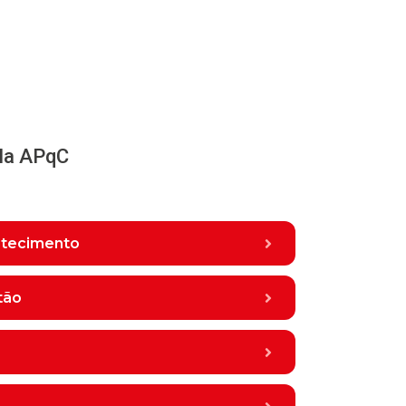
ela APqC
stecimento
tão