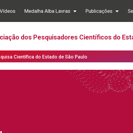
Vídeos
Medalha Alba Lavras
Publicações
Se
iação dos Pesquisadores Científicos do Est
squisa Científica do Estado de São Paulo