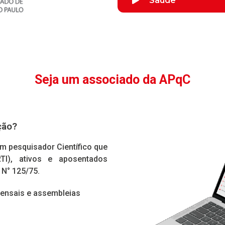
Saúde
Seja um associado da APqC
ção?
m pesquisador Científico que
I), ativos e aposentados
 N° 125/75.
mensais e assembleias