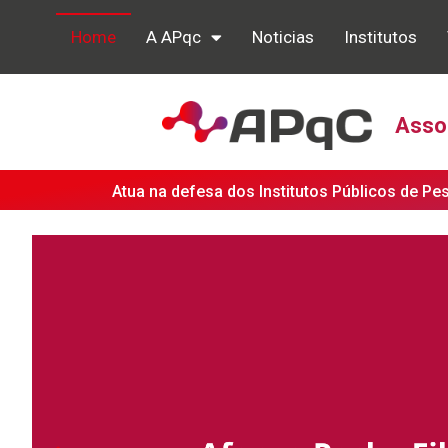
Home
A APqc
Noticias
Institutos
Assoc
Atua na defesa dos Institutos Públicos de Pe