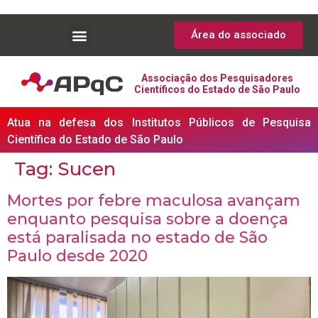
Área do associado
Associação dos Pesquisadores
Científicos do Estado de São Paulo
Atua na defesa dos Institutos Públicos de Pesquisa
Científica do Estado de São Paulo
Tag:
Sucen
Mortes por febre maculosa avançam
enquanto pesquisa sobre a doença
está paralisada no estado de São
Paulo desde 2020