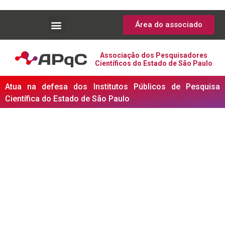
Área do associado
Associação dos Pesquisadores
Científicos do Estado de São Paulo
Atua na defesa dos Institutos Públicos de Pesquisa
Científica do Estado de São Paulo