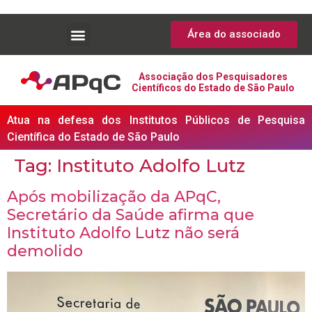
Área do associado
Associação dos Pesquisadores
Científicos do Estado de São Paulo
Atua na defesa dos Institutos Públicos de Pesquisa
Científica do Estado de São Paulo
Tag:
Instituto Adolfo Lutz
Após mobilização da APqC,
Secretário da Saúde afirma que
Instituto Adolfo Lutz não será
demolido