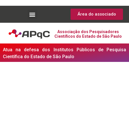
Área do associado
Associação dos Pesquisadores
Científicos do Estado de São Paulo
Atua na defesa dos Institutos Públicos de Pesquisa
Científica do Estado de São Paulo