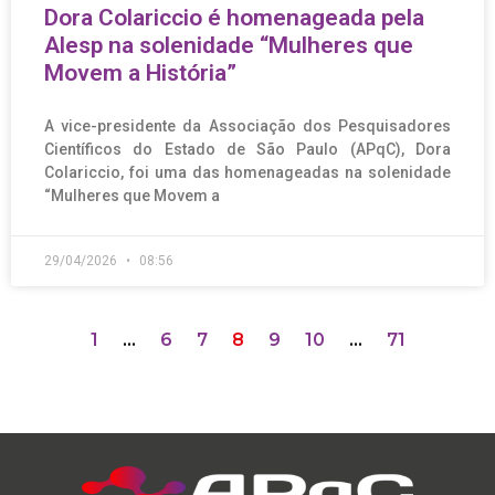
Dora Colariccio é homenageada pela
Alesp na solenidade “Mulheres que
Movem a História”
A vice-presidente da Associação dos Pesquisadores
Científicos do Estado de São Paulo (APqC), Dora
Colariccio, foi uma das homenageadas na solenidade
“Mulheres que Movem a
29/04/2026
08:56
1
…
6
7
8
9
10
…
71