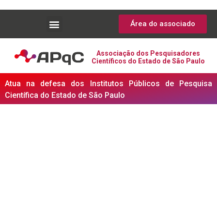
Área do associado
Associação dos Pesquisadores
Científicos do Estado de São Paulo
Atua na defesa dos Institutos Públicos de Pesquisa
Científica do Estado de São Paulo