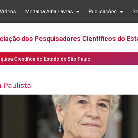
Vídeos
Medalha Alba Lavras
Publicações
Se
iação dos Pesquisadores Científicos do Est
squisa Científica do Estado de São Paulo
a Paulista