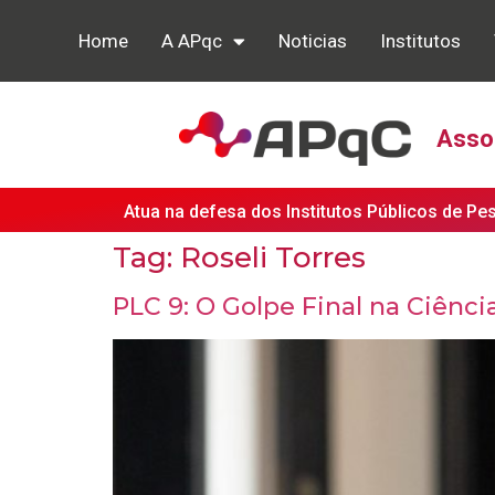
Home
A APqc
Noticias
Institutos
Assoc
Atua na defesa dos Institutos Públicos de Pe
Tag:
Roseli Torres
PLC 9: O Golpe Final na Ciênci