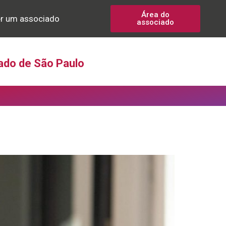
Área do
r um associado
associado
ado de São Paulo