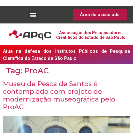
Área do associado
Associação dos Pesquisadores
Científicos do Estado de São Paulo
Atua na defesa dos Institutos Públicos de Pesquisa
Científica do Estado de São Paulo
Tag:
ProAC
Museu de Pesca de Santos é
contemplado com projeto de
modernização museográfica pelo
ProAC