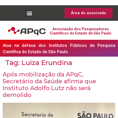
Área do associado
Associação dos Pesquisadores
Científicos do Estado de São Paulo
Atua na defesa dos Institutos Públicos de Pesquisa
Científica do Estado de São Paulo
Tag:
Luiza Erundina
Após mobilização da APqC,
Secretário da Saúde afirma que
Instituto Adolfo Lutz não será
demolido