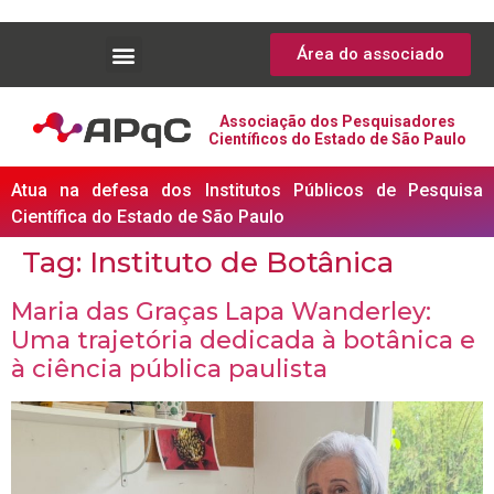
Área do associado
Associação dos Pesquisadores
Científicos do Estado de São Paulo
Atua na defesa dos Institutos Públicos de Pesquisa
Científica do Estado de São Paulo
Tag:
Instituto de Botânica
Maria das Graças Lapa Wanderley:
Uma trajetória dedicada à botânica e
à ciência pública paulista