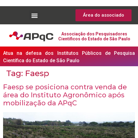
Área do associado
Associação dos Pesquisadores
Científicos do Estado de São Paulo
Atua na defesa dos Institutos Públicos de Pesquisa
Científica do Estado de São Paulo
Tag:
Faesp
Faesp se posiciona contra venda de
área do Instituto Agronômico após
mobilização da APqC