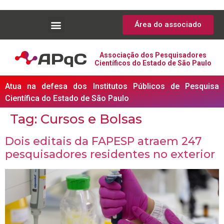
Área do associado
Associação dos Pesquisadores
Científicos do Estado de São Paulo
Atua na defesa dos Institutos Públicos de Pesquisa
Científica do Estado de São Paulo
Tag:
Cursos e Bolsas
Dois editais da FAPESP atraem 247
pesquisadores residentes no exterior