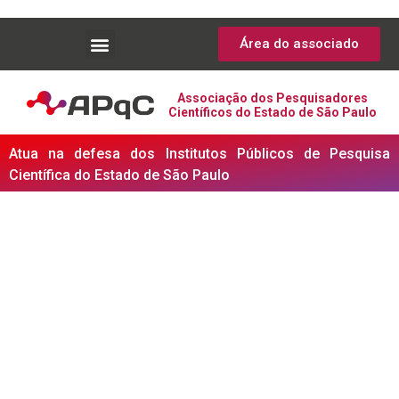
Área do associado
Associação dos Pesquisadores
Científicos do Estado de São Paulo
Atua na defesa dos Institutos Públicos de Pesquisa
Científica do Estado de São Paulo