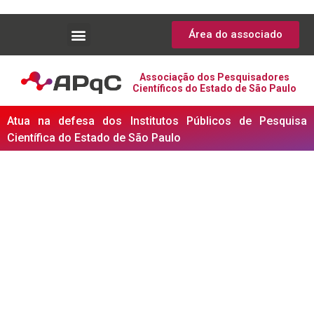
Área do associado
Associação dos Pesquisadores
Científicos do Estado de São Paulo
Atua na defesa dos Institutos Públicos de Pesquisa
Científica do Estado de São Paulo