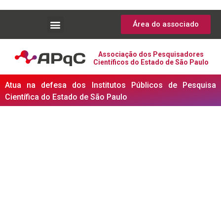
Área do associado
Associação dos Pesquisadores
Científicos do Estado de São Paulo
Atua na defesa dos Institutos Públicos de Pesquisa
Científica do Estado de São Paulo