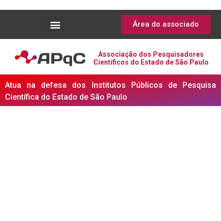
Área do associado
Associação dos Pesquisadores
Científicos do Estado de São Paulo
Atua na defesa dos Institutos Públicos de Pesquisa
Científica do Estado de São Paulo