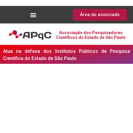
Área do associado
Associação dos Pesquisadores
Científicos do Estado de São Paulo
Atua na defesa dos Institutos Públicos de Pesquisa
Científica do Estado de São Paulo