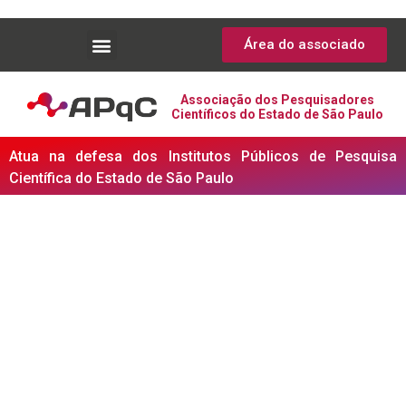
Área do associado
Associação dos Pesquisadores
Científicos do Estado de São Paulo
Atua na defesa dos Institutos Públicos de Pesquisa
Científica do Estado de São Paulo