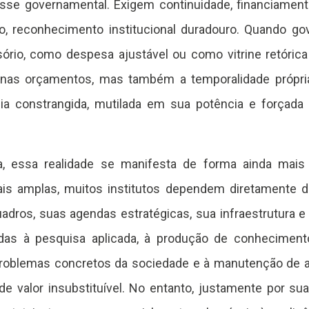
esse governamental. Exigem continuidade, financiament
o, reconhecimento institucional duradouro. Quando g
rio, como despesa ajustável ou como vitrine retóric
nas orçamentos, mas também a temporalidade própria
cia constrangida, mutilada em sua potência e forçad
a, essa realidade se manifesta de forma ainda mais
mais amplas, muitos institutos dependem diretamente d
dros, suas agendas estratégicas, sua infraestrutura e s
das à pesquisa aplicada, à produção de conhecimento 
roblemas concretos da sociedade e à manutenção de ac
de valor insubstituível. No entanto, justamente por su