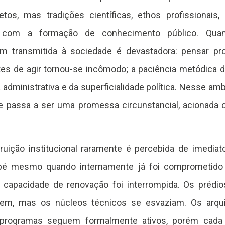
etos, mas tradições científicas, ethos profissionais,
s com a formação de conhecimento público. Quan
m transmitida à sociedade é devastadora: pensar p
es de agir tornou-se incômodo; a paciência metódica d
dministrativa e da superficialidade política. Nesse ambie
e passa a ser uma promessa circunstancial, acionada
uição institucional raramente é percebida de imedia
 pé mesmo quando internamente já foi comprometido
capacidade de renovação foi interrompida. Os prédi
tem, mas os núcleos técnicos se esvaziam. Os arq
 programas seguem formalmente ativos, porém cada