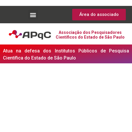
Área do associado
Associação dos Pesquisadores
Científicos do Estado de São Paulo
Atua na defesa dos Institutos Públicos de Pesquisa
Científica do Estado de São Paulo