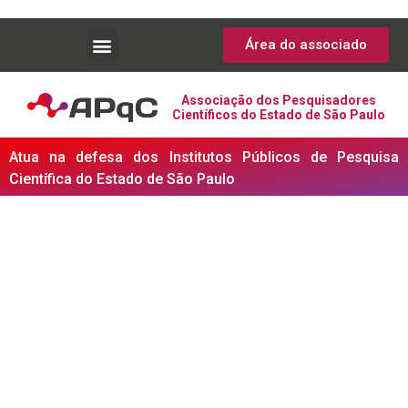
Área do associado
Associação dos Pesquisadores
Científicos do Estado de São Paulo
Atua na defesa dos Institutos Públicos de Pesquisa
Científica do Estado de São Paulo