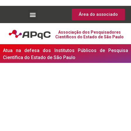
Área do associado
Associação dos Pesquisadores
Científicos do Estado de São Paulo
Atua na defesa dos Institutos Públicos de Pesquisa
Científica do Estado de São Paulo