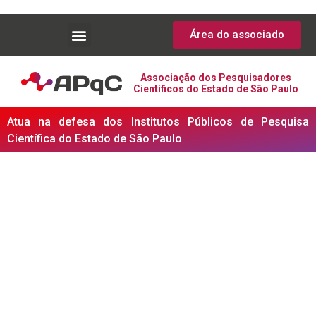
Área do associado
Associação dos Pesquisadores
Científicos do Estado de São Paulo
Atua na defesa dos Institutos Públicos de Pesquisa
Científica do Estado de São Paulo