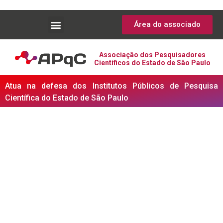
Área do associado
Associação dos Pesquisadores
Científicos do Estado de São Paulo
Atua na defesa dos Institutos Públicos de Pesquisa
Científica do Estado de São Paulo