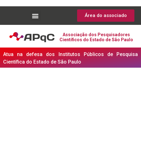
Área do associado
Associação dos Pesquisadores
Científicos do Estado de São Paulo
Atua na defesa dos Institutos Públicos de Pesquisa
Científica do Estado de São Paulo