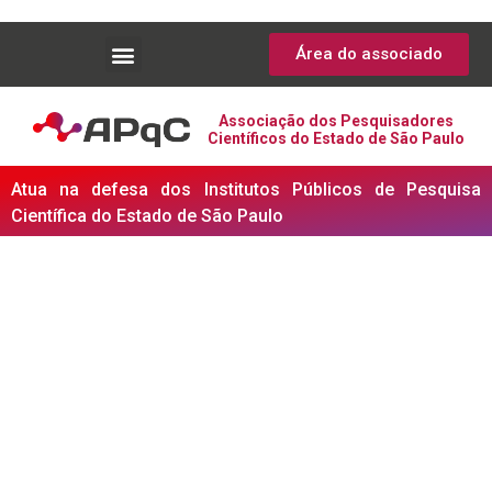
Área do associado
Associação dos Pesquisadores
Científicos do Estado de São Paulo
Atua na defesa dos Institutos Públicos de Pesquisa
Científica do Estado de São Paulo