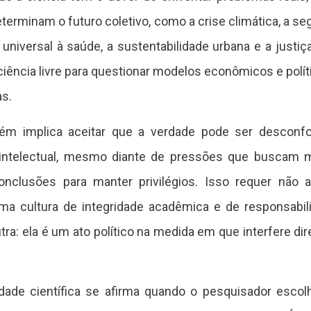
erminam o futuro coletivo, como a crise climática, a se
 universal à saúde, a sustentabilidade urbana e a justi
ência livre para questionar modelos econômicos e polít
as.
mbém implica aceitar que a verdade pode ser desconfo
intelectual, mesmo diante de pressões que buscam ma
conclusões para manter privilégios. Isso requer não 
 cultura de integridade acadêmica e de responsabilid
a: ela é um ato político na medida em que interfere di
rdade científica se afirma quando o pesquisador escol