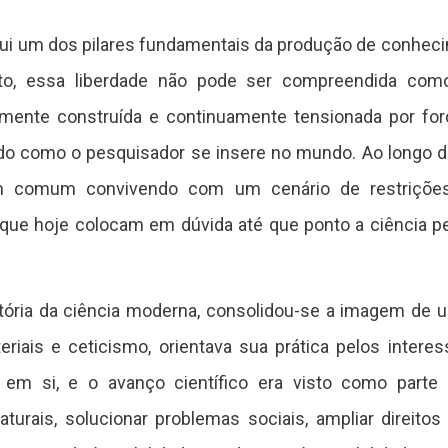
titui um dos pilares fundamentais da produção de conhec
anto, essa liberdade não pode ser compreendida co
amente construída e continuamente tensionada por for
o como o pesquisador se insere no mundo. Ao longo do 
comum convivendo com um cenário de restrições 
que hoje colocam em dúvida até que ponto a ciência p
stória da ciência moderna, consolidou-se a imagem d
riais e ceticismo, orientava sua prática pelos intere
m si, e o avanço científico era visto como parte de
rais, solucionar problemas sociais, ampliar direito