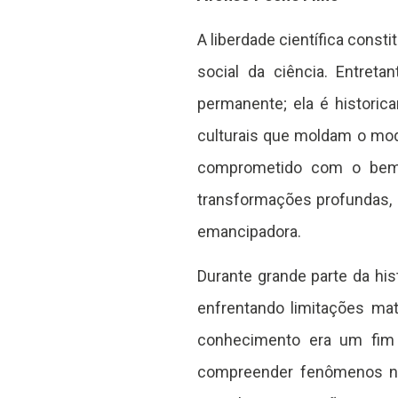
A liberdade científica cons
social da ciência. Entret
permanente; ela é historic
culturais que moldam o mod
comprometido com o bem 
transformações profundas, 
emancipadora.
Durante grande parte da hi
enfrentando limitações mate
conhecimento era um fim e
compreender fenômenos natu