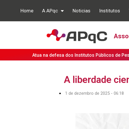
Home
A APqc
Noticias
Institutos
Assoc
Atua na defesa dos Institutos Públicos de Pe
A liberdade cien
1 de dezembro de 2025 - 06:18