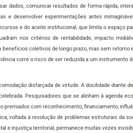
r dados, comunicar resultados de forma rápida, interag
adas e desenvolver experimentações antes inimaginávei
ecursos e do aceite institucional, que limita o espaço p
dram nos critérios de rentabilidade, impacto midiátic
m benefícios coletivos de longo prazo, mas sem retorno
ciência corre o risco de ser reduzida a um instrumento 
modação disfarçada de virtude. A docilidade diante d
é celebrada. Pesquisadores que se alinham à agenda e
remiados com reconhecimento, financiamento, influênci
ítica, voltada à resolução de problemas estruturais da 
 e injustiça territorial, permanece muitas vezes invisibil