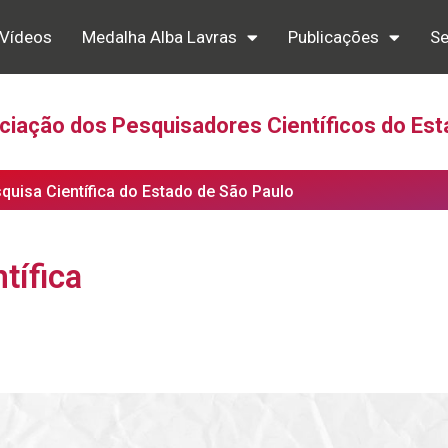
Vídeos
Medalha Alba Lavras
Publicações
Se
iação dos Pesquisadores Científicos do Est
squisa Científica do Estado de São Paulo
tífica